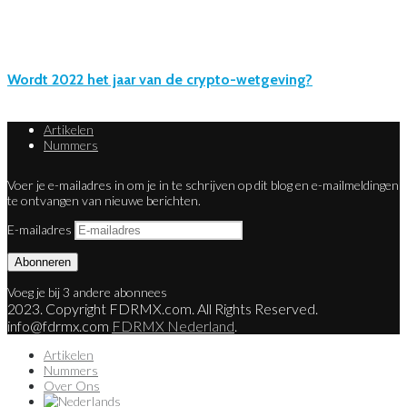
Wordt 2022 het jaar van de crypto-wetgeving?
Artikelen
Nummers
Voer je e-mailadres in om je in te schrijven op dit blog en e-mailmeldingen
te ontvangen van nieuwe berichten.
E-mailadres
Abonneren
Voeg je bij 3 andere abonnees
2023. Copyright FDRMX.com. All Rights Reserved.
info@fdrmx.com
FDRMX Nederland
.
Artikelen
Nummers
Over Ons