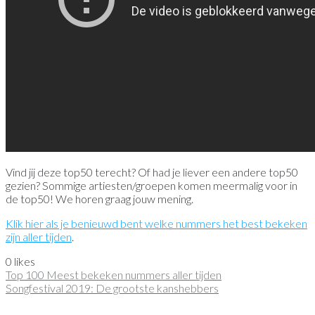
Vind jij deze top50 terecht? Of had je liever een andere top50
gezien? Sommige artiesten/groepen komen meermalig voor in
de top50! We horen graag jouw mening.
Klik hier als je benieuwd bent welke nummers het best bekeken
zijn aller tijden
.
0
likes
Top 100 Meest bekeken nummers aller tijden
Songfestival 2019: De grootste kanshebbers